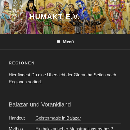
Zum
Inhalt
HUMAKT E.V.
springen
Menü
REGIONEN
Hier findest Du eine Übersicht der Glorantha-Seiten nach
Regionen sortiert.
Balazar und Votankiland
Handout
Geistermagie in Balazar
Mythos
Ein balazarischer Menstruationsmythos?