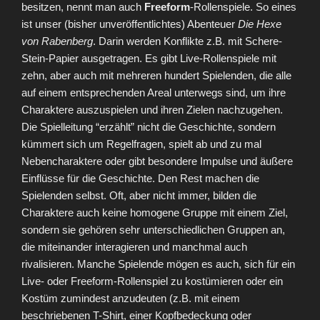
besitzen, nennt man auch
Freeform
-Rollenspiele. So eines
ist unser (bisher unveröffentlichtes) Abenteuer
Die Hexe
von Rabenberg
. Darin werden Konflikte z.B. mit Schere-
Stein-Papier ausgetragen. Es gibt Live-Rollenspiele mit
zehn, aber auch mit mehreren hundert Spielenden, die alle
auf einem entsprechenden Areal unterwegs sind, um ihre
Charaktere auszuspielen und ihren Zielen nachzugehen.
Die Spielleitung “erzählt” nicht die Geschichte, sondern
kümmert sich um Regelfragen, spielt ab und zu mal
Nebencharaktere oder gibt besondere Impulse und äußere
Einflüsse für die Geschichte. Den Rest machen die
Spielenden selbst. Oft, aber nicht immer, bilden die
Charaktere auch keine homogene Gruppe mit einem Ziel,
sondern sie gehören sehr unterschiedlichen Gruppen an,
die miteinander interagieren und manchmal auch
rivalisieren. Manche Spielende mögen es auch, sich für ein
Live- oder Freeform-Rollenspiel zu kostümieren oder ein
Kostüm zumindest anzudeuten (z.B. mit einem
beschriebenen T-Shirt, einer Kopfbedeckung oder