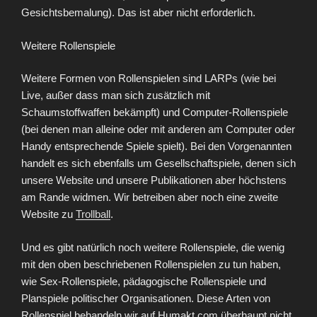
Gesichtsbemalung). Das ist aber nicht erforderlich.
Weitere Rollenspiele
Weitere Formen von Rollenspielen sind LARPs (wie bei
Live, außer dass man sich zusätzlich mit
Schaumstoffwaffen bekämpft) und Computer-Rollenspiele
(bei denen man alleine oder mit anderen am Computer oder
Handy entsprechende Spiele spielt). Bei den Vorgenannten
handelt es sich ebenfalls um Gesellschaftspiele, denen sich
unsere Website und unsere Publikationen aber höchstens
am Rande widmen. Wir betreiben aber noch eine zweite
Website zu
Trollball
.
Und es gibt natürlich noch weitere Rollenspiele, die wenig
mit den oben beschriebenen Rollenspielen zu tun haben,
wie Sex-Rollenspiele, pädagogische Rollenspiele und
Planspiele politischer Organisationen. Diese Arten von
Rollenspiel behandeln wir auf Humakt.com überhaupt nicht.