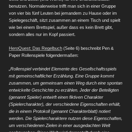
benutzen. Normalerweise trifft man sich in einer Gruppe
von vier bis fünf Leuten bei jemandem zu Hause oder im
Spielegeschäft, sitzt zusammen an einem Tisch und spielt
wie bei einem Brettspiel, außer dass es kein Brett gibt,
sondern alles nur im Kopf passiert.
HeroQuest: Das Regelbuch
(Seite 6) beschreibt Pen &
Paper Rollenspiele folgendermaßen:
„Rollenspiel verbindet Elemente des Gesellschaftsspiels
mit gemeinschaftlicher Erzählung. Eine Gruppe kommt
zusammen, um gemeinsam einen Weg durch eine spontan
entwickelte Geschichte zu erzählen. Jeder der Beteiligten
(genannt Spieler) entwirft einen fiktiven Charakter
(Spielercharakter), der verschiedene Eigenschaften erhält,
die in einem Protokoll (genannt Charakterblatt) notiert
werden. Die Spielercharaktere nutzen diese Eigenschaften,
um verschiedenen Zielen in einer ausgedachten Welt